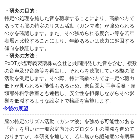
・研究の目的
：
特定の処理を施した音を聴取することにより、高齢の方で
あっても脳の特定のリズム活動（ガンマ波）が強められる
のかを確認します。また、その強められる度合い等を若年
者層と比較することにより、年齢あるいは聴力に起因する
傾向を検証します。
・研究の方法
：
PxDTが塩野義製薬株式会社と共同開発した音を含む、複数
の音声及び音楽等を再生し、それらを聴取している際の脳
活動を測定します。その際、特に高齢の方では一定の聴力
低下が見られる可能性もあるため、奈良医大 耳鼻咽喉・頭
頸部外科学教室とも連携し、安全性を担保しながらその影
響を低減するような設定下で検証を実施します。
今後の展望
脳の特定のリズム活動（ガンマ波）を強める可能性のある
「音」を用いた一般家庭向けのプロダクトの開発を進めて
おりますが、本研究を通して、若年層から認知症の有病率