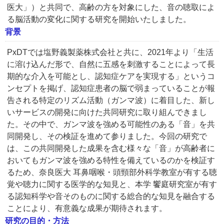
医大」）と共同で、高齢の方を対象にした、音の聴取によ
る脳活動の変化に関する研究を開始いたしました。
背景
PxDTでは塩野義製薬株式会社と共に、2021年より「生活
に溶け込んだ形で、自然に五感を刺激することによって長
期的な介入を可能とし、認知症ケアを実現する」というコ
ンセプトを掲げ、認知症患者の脳で弱まっていることが報
告される特定のリズム活動（ガンマ波）に着目した、新し
いサービスの開発に向けた共同研究に取り組んできまし
た。その中で、ガンマ波を強める可能性のある「音」を共
同開発し、その検証を進めて参りました。今回の研究で
は、この共同開発した成果を含む様々な「音」が高齢者に
おいてもガンマ波を強める特性を備えているのかを検証す
るため、奈良医大 耳鼻咽喉・頭頸部外科学教室が有する聴
覚や聴力に関する医学的な知見と、本学 饗庭研究室が有す
る認知科学や音そのものに関する総合的な知見を融合する
ことにより、有意義な成果が期待されます。
研究の目的・方法