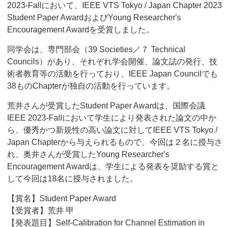
2023-Fallにおいて、IEEE VTS Tokyo / Japan Chapter 2023
Student Paper AwardおよびYoung Researcher's
Encouragement Awardを受賞しました。
同学会は、専門部会（39 Societies／７ Technical
Councils）があり、それぞれ学会開催、論文誌の発行、技
術者教育等の活動を行っており、IEEE Japan Councilでも
38ものChapterが独自の活動を行っています。
荒井さんが受賞したStudent Paper Awardは、国際会議
IEEE 2023-Fallにおいて学生により発表された論文の中か
ら、優秀かつ新規性の高い論文に対してIEEE VTS Tokyo /
Japan Chapterから与えられるもので、今回は２名に授与さ
れ、奥井さんが受賞したYoung Researcher's
Encouragement Awardは、学生による発表を奨励する賞と
して今回は18名に授与されました。
【賞名】Student Paper Award
【受賞者】荒井 甲
【発表題目】Self-Calibration for Channel Estimation in