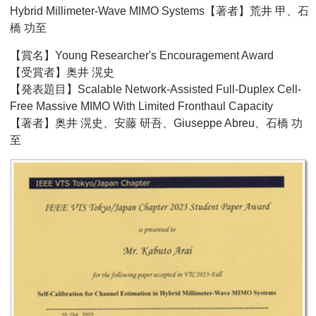
Hybrid Millimeter-Wave MIMO Systems【著者】荒井 甲、石
橋 功至
【賞名】Young Researcher's Encouragement Award
【受賞者】奥井 滉史
【発表題目】Scalable Network-Assisted Full-Duplex Cell-
Free Massive MIMO With Limited Fronthaul Capacity
【著者】奥井 滉史、安藤 研吾、Giuseppe Abreu、石橋 功
至