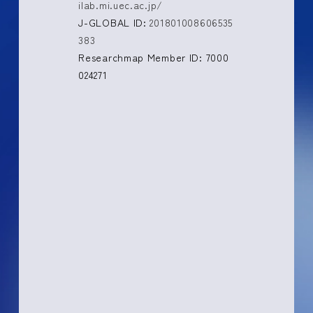
ilab.mi.uec.ac.jp/
J-GLOBAL ID:
201801008606535
383
Researchmap Member ID: 7000
024271