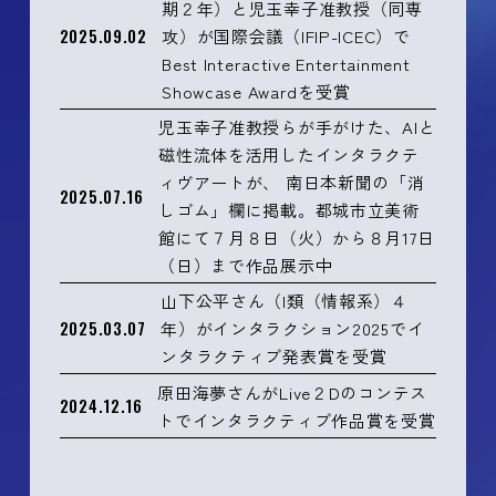
期２年）と児玉幸子准教授（同専
2025.09.02
攻）が国際会議（IFIP-ICEC）で
Best Interactive Entertainment
Showcase Awardを受賞
児玉幸子准教授らが手がけた、AIと
磁性流体を活用したインタラクテ
ィヴアートが、 南日本新聞の「消
2025.07.16
しゴム」欄に掲載。都城市立美術
館にて７月８日（火）から８月17日
（日）まで作品展示中
山下公平さん（I類（情報系）４
2025.03.07
年）がインタラクション2025でイ
ンタラクティブ発表賞を受賞
原田海夢さんがLive２Dのコンテス
2024.12.16
トでインタラクティブ作品賞を受賞