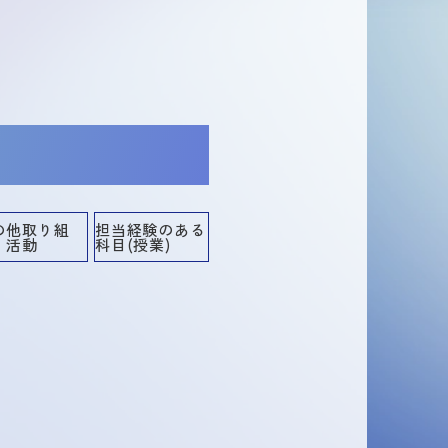
の他取り組
担当経験のある
・活動
科目(授業)
担当経験のある科目