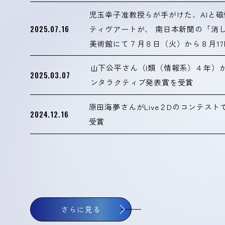
児玉幸子准教授らが手がけた、AIと
2025.07.16
ティヴアートが、 南日本新聞の「消
美術館にて７月８日（火）から８月1
山下公平さん（I類（情報系）４年）が
2025.03.07
ンタラクティブ発表賞を受賞
原田海夢さんがLive２Dのコンテス
2024.12.16
受賞
さらに見る