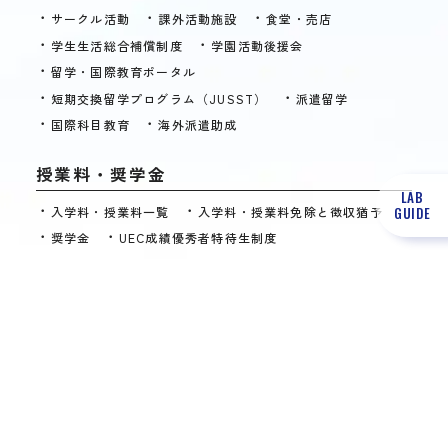
サークル活動
課外活動施設
食堂・売店
学生生活総合補償制度
学園活動後援会
留学・国際教育ポータル
短期交換留学プログラム（JUSST）
派遣留学
国際科目教育
海外派遣助成
授業料・奨学金
LAB
入学料・授業料一覧
入学料・授業料免除と徴収猶予
GUIDE
奨学金
UEC成績優秀者特待生制度
UEC学域奨学金制度
長期履修制度
進路・就職状況
情報理工学研究科の紹介
進路状況
主な就職先
キャリア教育
インターンシップ
取得可能免許・資格