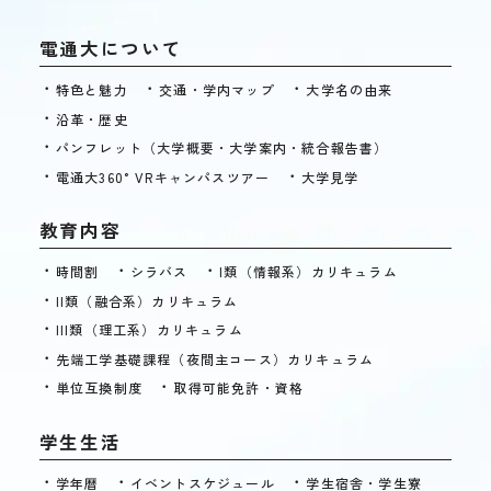
電通大について
特色と魅力
交通・学内マップ
大学名の由来
沿革・歴史
パンフレット（大学概要・大学案内・統合報告書）
電通大360°VRキャンパスツアー
大学見学
教育内容
時間割
シラバス
I類（情報系）カリキュラム
II類（融合系）カリキュラム
III類（理工系）カリキュラム
先端工学基礎課程
（夜間主コース）カリキュラム
単位互換制度
取得可能免許・資格
学生生活
学年暦
イベントスケジュール
学生宿舎・学生寮