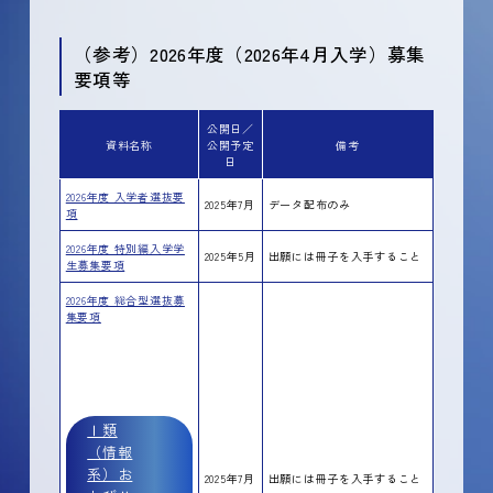
（参考）2026年度（2026年4月入学）募集
要項等
公開日／
資料名称
公開予定
備考
日
2026年度 入学者選抜要
2025年7月
データ配布のみ
項
2026年度 特別編入学学
2025年5月
出願には冊子を入手すること
生募集要項
2026年度 総合型選抜募
集要項
Ⅰ類
（情報
系）お
2025年7月
出願には冊子を入手すること