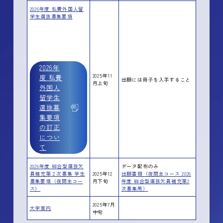
2026年度 私費外国人留
学生選抜募集要項
2026年
2025年11
度 私費
出願には冊子を入手すること
月上旬
外国人
留学生
選抜募
集要項
の訂正
につい
て
2026年度 総合型選抜欠
データ配布のみ
員補充第２次募集 学生
2025年12
出願書類（夜間主コース 2026
募集要項（夜間主コー
月下旬
年度 総合型選抜欠員補充第2
ス）
次募集用）
2025年7月
大学案内
中旬