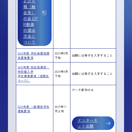
よびⅡ
類（融
合系）
の自己P
R動画
の提出
方法に
ついて
2026年度 学校推薦型選
2025年8月
出願には冊子を入手すること
抜募集要項
下旬
2026年度 総合型選抜・
特別編入学
2025年8月
出願には冊子を入手すること
学生募集要項（夜間主
下旬
コース）
データ配布のみ
2026年度 一般選抜学生
2025年11
募集要項
月上旬
インターネ
ット出願