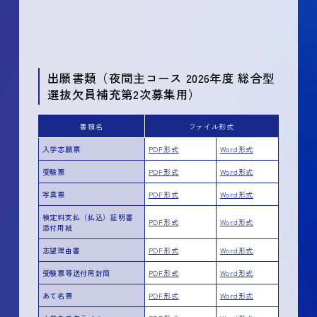
出願書類（夜間主コース 2026年度 総合型
選抜欠員補充第2次募集用）
書類名
ファイル形式
入学志願票
PDF形式
Word形式
受験票
PDF形式
Word形式
写真票
PDF形式
Word形式
検定料支払（払込）証明書
PDF形式
Word形式
添付用紙
志望理由書
PDF形式
Word形式
受験票等送付用封筒
PDF形式
Word形式
あて名票
PDF形式
Word形式