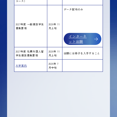
コース）
データ配布のみ
2027年度 一般選抜学生
2026年 11
募集要項
月上旬
インターネ
ット出願
2027年度 私費外国人留
2026年 11
出願には冊子を入手すること
学生選抜募集要項
月上旬
2026年 7
大学案内
月中旬