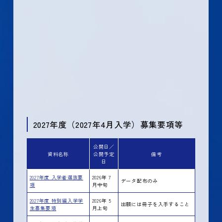
2027年度（2027年4月入学）募集要項等
公開日／
資料名称
公開予定
備考
日
2027年度 入学者選抜要
2026年 7
データ配布のみ
項
月中旬
2027年度 特別編入学学
2026年 5
出願には冊子を入手すること
生募集要項
月上旬