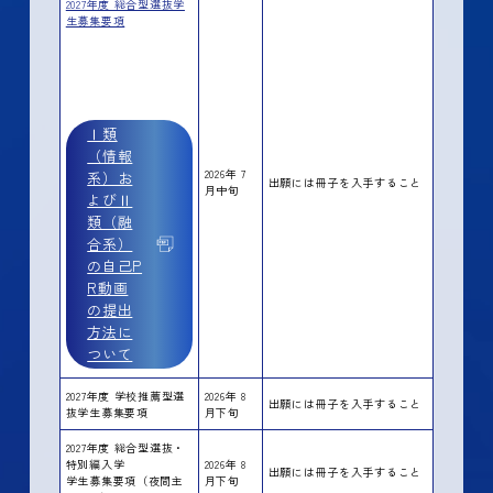
2027年度 総合型選抜学
生募集要項
Ⅰ類
（情報
2026年 7
系）お
出願には冊子を入手すること
月中旬
よびⅡ
類（融
合系）
の自己P
R動画
の提出
方法に
ついて
2027年度 学校推薦型選
2026年 8
出願には冊子を入手すること
抜学生募集要項
月下旬
2027年度 総合型選抜・
特別編入学
2026年 8
出願には冊子を入手すること
学生募集要項（夜間主
月下旬