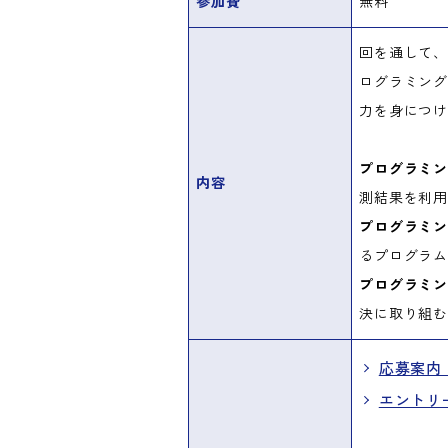
参加費
無料
回を通して
ログラミン
力を身につ
プログラミ
内容
測結果を利
プログラミ
るプログラ
プログラミ
決に取り組
応募案内（
エントリ