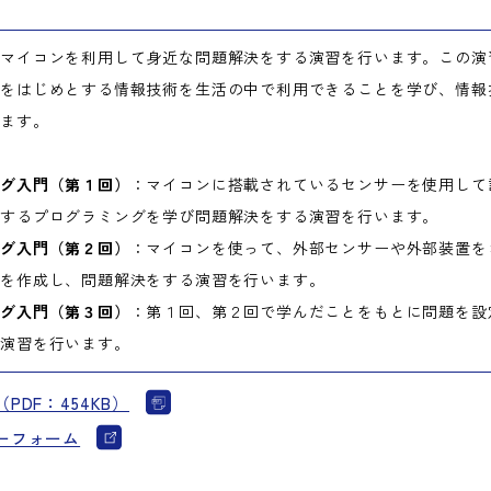
、マイコンを利用して身近な問題解決をする演習を行います。この演
グをはじめとする情報技術を生活の中で利用できることを学び、情報
けます。
ング入門（第１回）
：マイコンに搭載されているセンサーを使用して
用するプログラミングを学び問題解決をする演習を行います。
ング入門（第２回）
：マイコンを使って、外部センサーや外部装置を
ムを作成し、問題解決をする演習を行います。
ング入門（第３回）
：第１回、第２回で学んだことをもとに問題を設
む演習を行います。
PDF：454KB）
ーフォーム