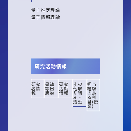
量子推定理論
量子情報理論
研究活動情報
研究
書籍
研究
その
担当
者情
等出
活動
他取
経験
その他
その他業績
講演・口頭発表等
書籍等出版物
作品等
共同研究・競争的資金等の研究課題
メディア報道
産業財産権
所属学協会
委員歴
学術貢献活動
担当経験のある科目
社会貢献活動
報
版物
情報
り組
のあ
み・
る科
活動
目(授
業)