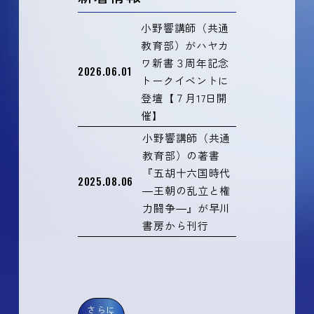
小野響講師（共通
教育部）がハヤカ
ワ新書３周年記念
2026.06.01
トークイベントに
登壇【７月17日開
催】
小野響講師（共通
教育部）の著書
『五胡十六国時代
2025.08.06
―王朝の乱立と権
力闘争―』が早川
書房から刊行
さらに