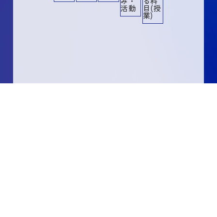
み・
る科
活動
目(授
業)