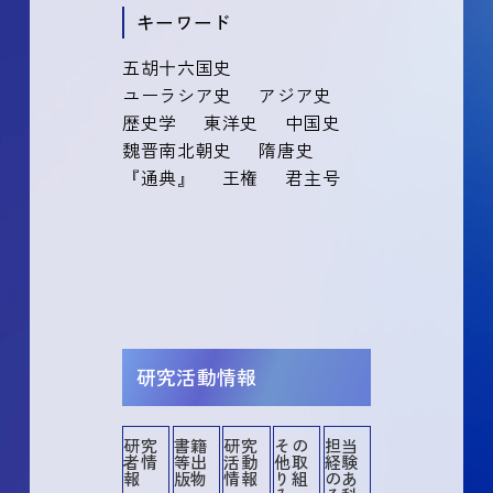
キーワード
五胡十六国史
ユーラシア史
アジア史
歴史学
東洋史
中国史
魏晋南北朝史
隋唐史
『通典』
王権
君主号
研究活動情報
研究
書籍
研究
その
担当
者情
等出
活動
他取
経験
その他
その他業績
講演・口頭発表等
書籍等出版物
作品等
共同研究・競争的資金等の研究課題
メディア報道
産業財産権
所属学協会
委員歴
学術貢献活動
担当経験のある科目
社会貢献活動
報
版物
情報
り組
のあ