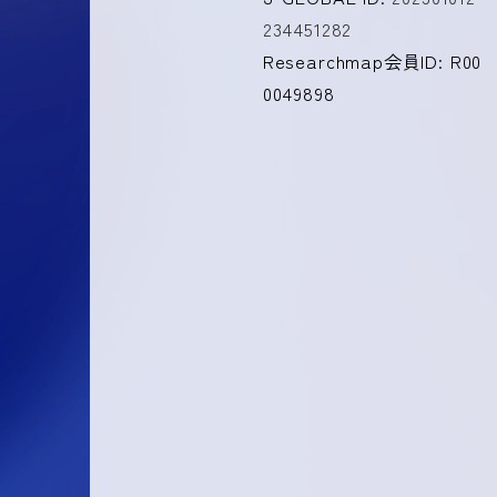
234451282
Researchmap会員ID: R00
0049898