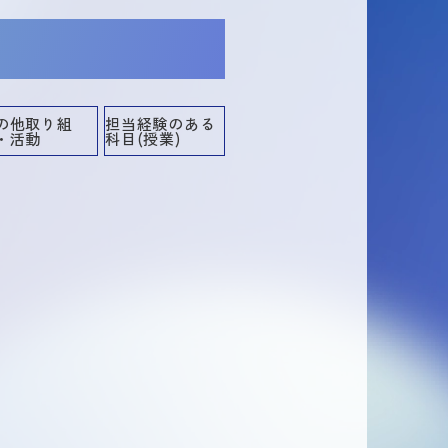
の他取り組
担当経験のある
・活動
科目(授業)
担当経験のある科目