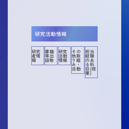
研究活動情報
研究
書籍
研究
その
担当
者情
等出
活動
他取
経験
その他
その他業績
講演・口頭発表等
書籍等出版物
作品等
共同研究・競争的資金等の研究課題
メディア報道
産業財産権
所属学協会
委員歴
学術貢献活動
担当経験のある科目
社会貢献活動
報
版物
情報
り組
のあ
み・
る科
活動
目(授
業)