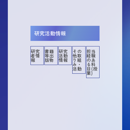
研究活動情報
研究
書籍
研究
その
担当
者情
等出
活動
他取
経験
その他
その他業績
講演・口頭発表等
書籍等出版物
作品等
共同研究・競争的資金等の研究課題
メディア報道
産業財産権
所属学協会
委員歴
学術貢献活動
担当経験のある科目
社会貢献活動
報
版物
情報
り組
のあ
み・
る科
活動
目(授
業)