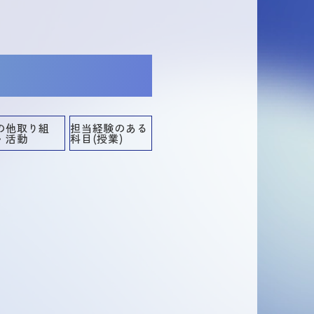
の他取り組
担当経験のある
・活動
科目(授業)
担当経験のある科目