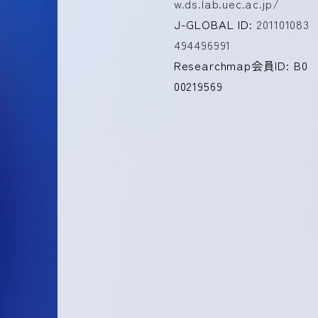
w.ds.lab.uec.ac.jp/
J-GLOBAL ID:
201101083
494496991
Researchmap会員ID: B0
00219569