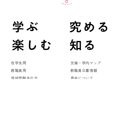
在学生用
交通・学内マップ
教職員用
教職員公募情報
学域受験生の方
基金について
大学院受験生の方
お問い合わせ
卒業生の方
事故発生時の連絡先
企業・研究機関の方
サイトマップ
メディア・一般の方
Multi Language
（Google Translate）
International Students
このサイトについて