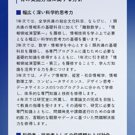
幅広く深い科学的思考力
1年次では、全学共通の総合文化科目、ならびに、Ｉ類
共通の情報系の基礎科目に加えて「離散数学」、「情
報領域演習第一」を履修し、情報技術を学ぶ上で必要
となる幅広い科学的思考力の基礎を養います。
2年次では、数学・情報学を中心とするＩ類共通の基礎
科目を履修し、各専門プログラムに進むために必要な
基礎的知識を修得するとともに、1年次に引き続き「情
報領域演習第二・第三」を履修することで、学んだ知
識を活用する力を身につけます。
3年次では、メディア情報学、経営・社会情報学、情報
数理工学、コンピュータサイエンス、デザイン思考・
データサイエンスの5つのプログラムに分かれて学修
し、体系的な専門知識と技術を修得します。
４年次では研究室に所属し、卒業論文の完成を目指し
て教員の指導を受けます。その過程で、研究に必要な
専門知識とともに、問題発見や課題遂行のための自律
的能力、客観的な観察やデータに基づいた問題解決能
力を修得します。
科学者・技術者としての倫理観および社会