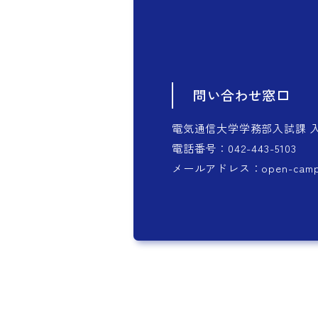
問い合わせ窓口
電気通信大学学務部入試課 
電話番号：042-443-5103
メールアドレス：open-camp@of