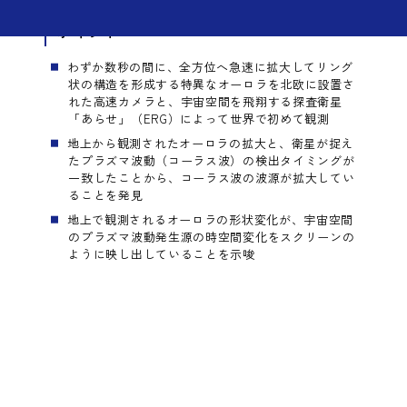
ポイント
MENU
わずか数秒の間に、全方位へ急速に拡大してリング
状の構造を形成する特異なオーロラを北欧に設置さ
れた高速カメラと、宇宙空間を飛翔する探査衛星
「あらせ」（ERG）によって世界で初めて観測
地上から観測されたオーロラの拡大と、衛星が捉え
たプラズマ波動（コーラス波）の検出タイミングが
一致したことから、コーラス波の波源が拡大してい
ることを発見
地上で観測されるオーロラの形状変化が、宇宙空間
のプラズマ波動発生源の時空間変化をスクリーンの
ように映し出していることを示唆