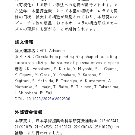
（可視化）する新しい手法への応用が期待されます。ま
た近年、木星探査機によって木星の極域オーロラでも同
様の円状に拡大する構造が発見されており、本研究のア
プローチは他の惑星におけるオーロラの構造形成メカニ
ズムの理解にも繋がることが期待されます。
論文情報
論文雑誌名：AGU Advances
タイトル：Circularly expanding ring-shaped pulsating
aurora visualizing the source of plasma waves in space
著者：K. Hosokawa, S. Kurita, Y. Miyoshi, S.-I. Oyama,
Y. Ogawa, M. Ozaki, Y. Kasahara, Y. Kasaba, S.
Yagitani, S. Matsuda, F. Tsuchiya, A. Kumamoto, A.
Matsuoka, S. Imajo, T. Raita, E. Turunen, T. Takashima,
I. Shinohara, R. Fujii
DOI：
10.1029/2026AV002300
外部資金情報
本研究は、日本学術振興会科学研究費補助金（15H05747,
21KK0059, 21H04526, 22H00173, 22KK0046, 23H01229）の
補助により行われました。