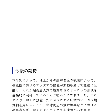
今後の期待
本研究によって、地上からの高解像度の観測によって、
磁気圏におけるプラズマの擾乱が波動を通じて急速に伝
播し、それが超高層大気で観測されるオーロラの形状を
直接的に制御していることが明らかにされました。これ
により、地上に設置したカメラによる広域のオーロラ観
測網を用いることで、地球周辺の放射線帯などにおける
高エネルギー電子のダイナミクスを遠隔からモニター