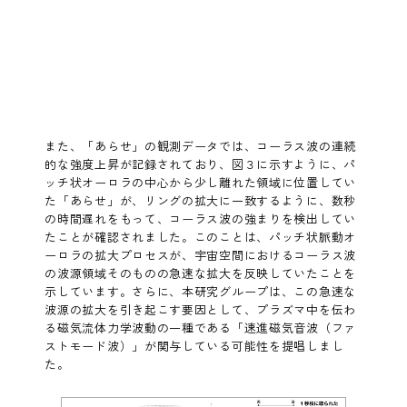
また、「あらせ」の観測データでは、コーラス波の連続
的な強度上昇が記録されており、図３に示すように、パ
ッチ状オーロラの中心から少し離れた領域に位置してい
た「あらせ」が、リングの拡大に一致するように、数秒
の時間遅れをもって、コーラス波の強まりを検出してい
たことが確認されました。このことは、パッチ状脈動オ
ーロラの拡大プロセスが、宇宙空間におけるコーラス波
の波源領域そのものの急速な拡大を反映していたことを
示しています。さらに、本研究グループは、この急速な
波源の拡大を引き起こす要因として、プラズマ中を伝わ
る磁気流体力学波動の一種である「速進磁気音波（ファ
ストモード波）」が関与している可能性を提唱しまし
た。