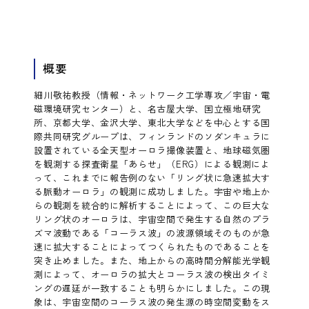
概要
細川敬祐教授（情報・ネットワーク工学専攻／宇宙・電
磁環境研究センター）と、名古屋大学、国立極地研究
所、京都大学、金沢大学、東北大学などを中心とする国
際共同研究グループは、フィンランドのソダンキュラに
設置されている全天型オーロラ撮像装置と、地球磁気圏
を観測する探査衛星「あらせ」（ERG）による観測によ
って、これまでに報告例のない「リング状に急速拡大す
る脈動オーロラ」の観測に成功しました。宇宙や地上か
らの観測を統合的に解析することによって、この巨大な
リング状のオーロラは、宇宙空間で発生する自然のプラ
ズマ波動である「コーラス波」の波源領域そのものが急
速に拡大することによってつくられたものであることを
突き止めました。また、地上からの高時間分解能光学観
測によって、オーロラの拡大とコーラス波の検出タイミ
ングの遅延が一致することも明らかにしました。この現
象は、宇宙空間のコーラス波の発生源の時空間変動をス