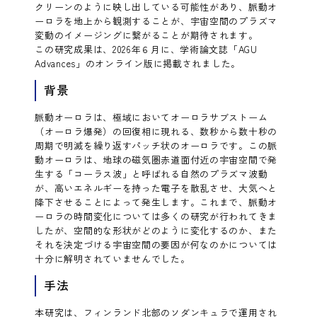
クリーンのように映し出している可能性があり、脈動オ
ーロラを地上から観測することが、宇宙空間のプラズマ
変動のイメージングに繋がることが期待されます。
この研究成果は、2026年６月に、学術論文誌「AGU
Advances」のオンライン版に掲載されました。
背景
脈動オーロラは、極域においてオーロラサブストーム
（オーロラ爆発）の回復相に現れる、数秒から数十秒の
周期で明滅を繰り返すパッチ状のオーロラです。この脈
動オーロラは、地球の磁気圏赤道面付近の宇宙空間で発
生する「コーラス波」と呼ばれる自然のプラズマ波動
が、高いエネルギーを持った電子を散乱させ、大気へと
降下させることによって発生します。これまで、脈動オ
ーロラの時間変化については多くの研究が行われてきま
したが、空間的な形状がどのように変化するのか、また
それを決定づける宇宙空間の要因が何なのかについては
十分に解明されていませんでした。
手法
本研究は、フィンランド北部のソダンキュラで運用され