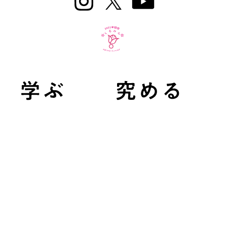
在学生用
交通・学内マップ
教職員用
教職員公募情報
学域受験生の方
基金について
大学院受験生の方
お問い合わせ
卒業生の方
事故発生時の連絡先
企業・研究機関の方
サイトマップ
メディア・一般の方
Multi Language