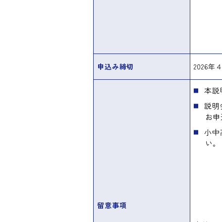
申込み締切
2026年
本説
説明
お申
小中
い。
留意事項