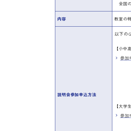
全国の
内容
教室の特
以下のG
【小中
参加
説明会参加申込方法
【大学
参加