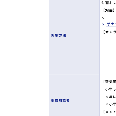
対面お
【対面
ル
学内
【オン
実施方法
【電気
小学５
※年に
受講対象者
※小学
【ｕｅ