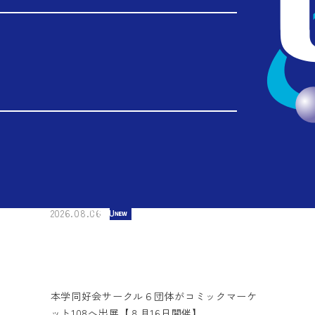
日開催】
2026.08.07
小木曽公尚教授が実行委員長を務める国際会
議「SICE Festival 2026 with Annual
Conference」で本学４研究室が技術出展【９
月14日～17日】
2026.08.06
MENU
本学同好会サークル６団体がコミックマーケ
ット108へ出展【８月16日開催】