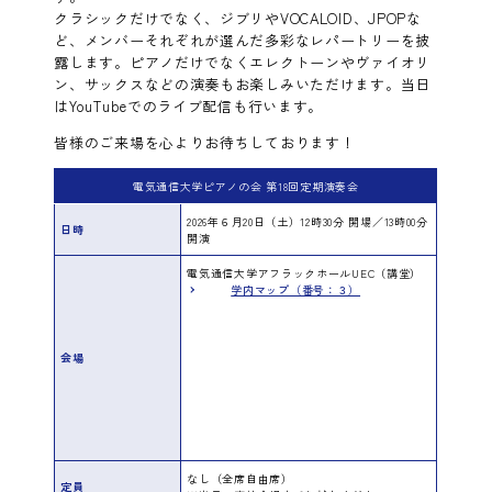
クラシックだけでなく、ジブリやVOCALOID、JPOPな
ど、メンバーそれぞれが選んだ多彩なレパートリーを披
露します。ピアノだけでなくエレクトーンやヴァイオリ
ン、サックスなどの演奏もお楽しみいただけます。当日
はYouTubeでのライブ配信も行います。
皆様のご来場を心よりお待ちしております！
電気通信大学ピアノの会 第18回定期演奏会
2026年６月20日（土）12時30分 開場／13時00分
日時
開演
電気通信大学アフラックホールUEC（講堂）
学内マップ（番号：３）
会場
なし（全席自由席）
定員