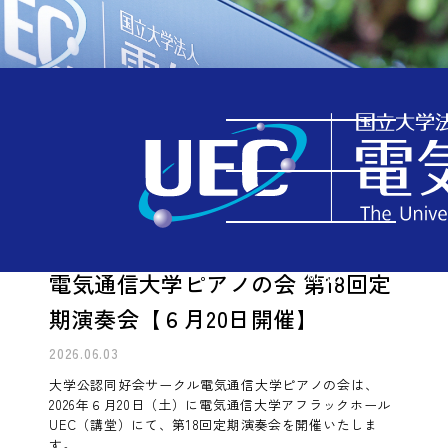
イベント情報
TOP
イベント情報
電気通信大学ピアノの会 第18回定期演奏会【６月20日開催】
電気通信大学ピアノの会 第18回定
MENU
期演奏会【６月20日開催】
2026.06.03
大学公認同好会サークル電気通信大学ピアノの会は、
2026年６月20日（土）に電気通信大学アフラックホール
UEC（講堂）にて、第18回定期演奏会を開催いたしま
す。