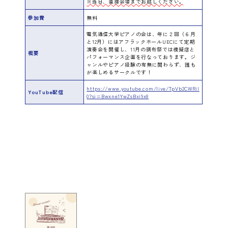
※当日、直接会場までお越しください。
参加費
無料
電気通信大学ピアノの会は、年に２回（６月
と12月）にはアフラックホールUECにて定期
演奏会を開催し、11月の調布祭では模擬店と
概要
パフォーマンス企画を行なっております。ジ
ャンルやピアノ経験の有無に関わらず、誰も
が楽しめるサークルです！
https://www.youtube.com/live/TpVb2CWRiI
YouTube配信
0?si=Bwxne1YwZsBxi9x8