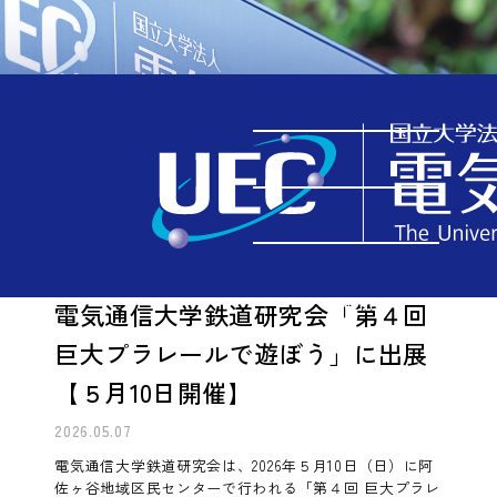
イベント情報
TOP
イベント情報
電気通信大学鉄道研究会「第４回 巨大プラレールで遊ぼう」に出展【５月10日開催】
MENU
電気通信大学鉄道研究会「第４回
巨大プラレールで遊ぼう」に出展
【５月10日開催】
2026.05.07
電気通信大学鉄道研究会は、2026年５月10日（日）に阿
佐ヶ谷地域区民センターで行われる「第４回 巨大プラレ