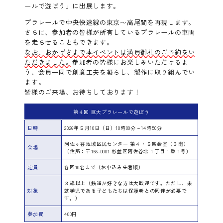
ールで遊ぼう」に出展します。
プラレールで中央快速線の東京〜高尾間を再現します。
さらに、参加者の皆様が所有しているプラレールの車両
を走らせることもできます。
なお、おかげさまで本イベントは満員御礼のご予約をい
ただきました。
参加者の皆様にお楽しみいただけるよ
う、会員一同で創意工夫を凝らし、製作に取り組んでい
ます。
皆様のご来場、お待ちしております！
第４回 巨大プラレールで遊ぼう
日時
2026年５月10日（日）10時00分～14時50分
阿佐ヶ谷地域区民センター 第４・５集会室（３階）
会場
（住所：〒166-0001 杉並区阿佐谷北１丁目１番１号）
定員
各回10名まで（お申込み先着順）
３歳以上（鉄道が好きな方は大歓迎です。
ただし、未
対象
就学児である子どもたちは保護者との同伴が必要で
す。
）
参加費
400円