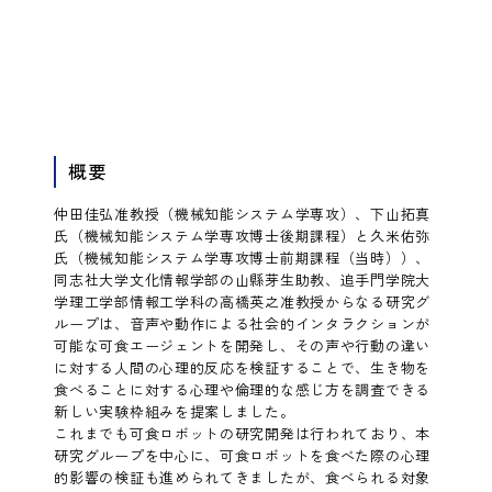
概要
仲田佳弘准教授（機械知能システム学専攻）、下山拓真
氏（機械知能システム学専攻博士後期課程）と久米佑弥
氏（機械知能システム学専攻博士前期課程（当時））、
同志社大学文化情報学部の山縣芽生助教、追手門学院大
学理工学部情報工学科の高橋英之准教授からなる研究グ
ループは、音声や動作による社会的インタラクションが
可能な可食エージェントを開発し、その声や行動の違い
に対する人間の心理的反応を検証することで、生き物を
食べることに対する心理や倫理的な感じ方を調査できる
新しい実験枠組みを提案しました。
これまでも可食ロボットの研究開発は行われており、本
研究グループを中心に、可食ロボットを食べた際の心理
的影響の検証も進められてきましたが、食べられる対象