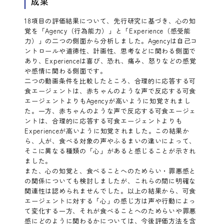
成果
18項目の評価結果について、先行研究に基づき、心の知
覚を「Agency（行為能力）」と「Experience（感受能
力）」の二つの側面から分析しました。Agencyは自己コ
ントロールや道徳性、計画性、思考などに関わる側面で
あり、Experienceは喜び、恐れ、痛み、怒りなどの感覚
や感情に関わる側面です。
二つの動画条件を比較したところ、合理的に応答する可
食エージェントは、赤ちゃんのような声で反応する可食
エージェントよりもAgencyが高いように知覚されまし
た。一方、赤ちゃんのような声で反応する可食エージェ
ントは、合理的に応答する可食エージェントよりも
Experienceが高いように知覚されました。この結果か
ら、人が、食べる対象の声やふるまいの違いによって、
そこに異なる種類の「心」があると感じることが示され
ました。
また、心の知覚と、食べることへのためらい・罪悪感と
の関係についても検討しましたが、これらの間に明確な
関連性は認められませんでした。以上の結果から、可食
エージェントに対する「心」の感じ方は声や行動によっ
て変化する一方、それが食べることへのためらいや罪悪
感にどのように関わるかについては、今後評価方法を含