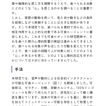
理や倫理的な感じ方を理解するうえで、食べられる対象
にどのような「心」を感じるのかを調べることは重要で
す。
しかし、実際の動物を用いて、見た目や動きなどの条件
を統制しながら実験することには大きな制約がありま
す。そこで本研究では、食べられる素材で作られ、人と
相互作用する人工的な対象である可食エージェントに着
目しました。これまでも可食ロボットの研究開発や、そ
れを食べた際の心理的影響の検証は進められてきました
が、食べられる対象が声を出したり行動を変えたりする
ことで、食べる前の段階で人が対象に対してどのような
「心」があるかを感じ、どのような心理的反応を示すの
かについては十分に分かっていませんでした。
手法
本研究では、音声や動作による社会的インタラクション
が可能な可食エージェント（図１）を開発しました。可
食部は、ゼラチン、砂糖、炭酸カルシウム、100%リンゴ
ジュースを用いて作られており、空気圧によって動く構
造を備えています。従来の可食ロボットを基に、腕や目
を加えてコミュニケーション可能な存在として知覚しや