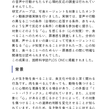
の音声や行動がもたらす心理的反応の調査は行われてい
ませんでした。
研究グループは、可食エージェントを対象としたオンラ
イン動画評価実験を行いました。実験では、音声や行動
の異なる二つの条件（合理的に応答する条件、赤ちゃん
のような声で反応する条件）の動画を参加者に提示し、
対象にどのような「心」を感じるか（心の知覚）や、食
べることへのためらい、罪悪感を調査しました。分析の
結果、声やふるまいの違いによって可食エージェントに
異なる「心」が知覚されることが示された一方、心の知
覚と、食べることへのためらい・罪悪感との間に明確な
関連性は認められませんでした。
この成果は、国際科学誌PLOS ONEに掲載されました。
背景
人が生き物を食べることは、食文化や社会と深く関わる
行為です。肉を食べる人であっても、動物を傷つけるこ
とに心理的な葛藤を覚える場合があり、この矛盾は「ミ
ート・パラドックス」と呼ばれています。また、人は対
象に「心」があると感じるかどうかによって、その対象
を傷つけることへの道徳的判断を変化させることが知ら
れています。そのため、生き物を食べることに対する心