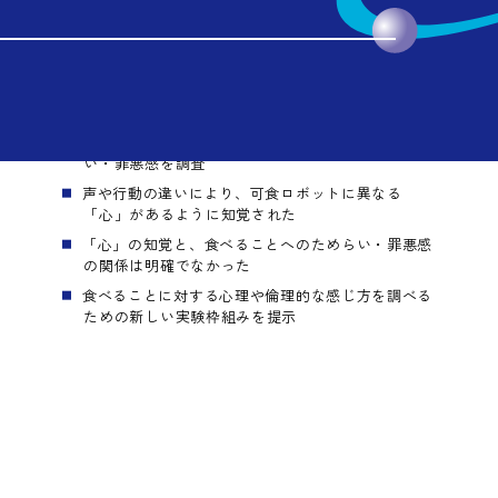
2026.06.24
ポイント
声を出して動く可食ロボットにどのような「心」を
感じるのか（心の知覚）と、食べることへのためら
い・罪悪感を調査
MENU
声や行動の違いにより、可食ロボットに異なる
「心」があるように知覚された
「心」の知覚と、食べることへのためらい・罪悪感
の関係は明確でなかった
食べることに対する心理や倫理的な感じ方を調べる
ための新しい実験枠組みを提示