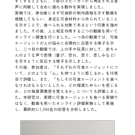
すくするとともに、下部のスピーカーから再生される音
声に同期して左右に揺れる動作を実現しました。
実験では、参加者にまず可食部の制作過程を示す動画を
視聴してもらい、身近な可食材料から作られていること
を示すことで、食べられる対象であるという印象を強め
ました。その後、人と相互作用する二つの動画を用いて
オンライン調査を行いました。一つ目の動画では、可食
エージェントが人の悩みに合理的に応答する様子を示
し、二つ目の動画では、人の手や玩具に対して、赤ちゃ
んのような声で感情（喜び、恐れ、怒り、悲しみなど）
を示すように反応する様子を示しました。
その後、参加者は、「それぞれの可食エージェントにつ
いて、どのような「心」を持つように感じるか」を18項
目で評価し、また、「もしその可食エージェントを食べ
なければならないとしたら、どの程度ためらいを感じる
か、どの程度罪悪感を覚えるか」についても評価しまし
た。本研究は、実際に可食エージェントを食べる実験で
はなく、動画を用いたオンライン評価実験として実施
し、最終的に1,094名の回答を分析しました。