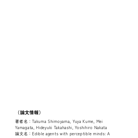
（論文情報）
著者名：Takuma Shimoyama, Yuya Kume, Mei
Yamagata, Hideyuki Takahashi, Yoshihiro Nakata
論文名：Edible agents with perceptible minds: A