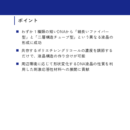
2026.07.08
MENU
ポイント
わずか１種類の短いDNAから「細長いファイバー
型」と「二層構造チューブ型」という異なる液晶の
形成に成功
共存するポリエチレングリコールの濃度を調節する
だけで、液晶構造の作り分けが可能
周辺環境に応じて形状変化するDNA液晶の性質を利
用した刺激応答性材料への展開に貢献