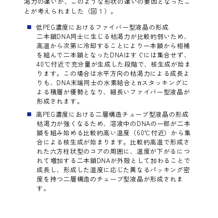
渇力の違いが、このような形状の違いの要因となったこ
とが考えられました（図１）。
低PEG濃度におけるファイバー型液晶の形成
二本鎖DNA同士に生じる枯渇力が比較的弱いため、
高温から次第に冷却することにより一本鎖から相補
を組んで二本鎖となったDNAはすぐには集合せず、
40℃付近で充分量が生成した段階で、核生成が始ま
ります。この場合は水平方向の枯渇力による成長よ
りも、DNA末端同士の水素結合とπスタッキングに
よる積層が優勢となり、細長いファイバー型液晶が
形成されます。
高PEG濃度における二層構造チューブ型液晶の形成
枯渇力が強くなるため、溶液中のDNAの一部が二本
鎖を組み始める比較的高い温度（60℃付近）から集
合による核生成が始まります。比較的高温で形成さ
れた六方柱状型のコアの周囲に、温度が下がるにつ
れて増加する二本鎖DNAが外殻として加わることで
成長し、形成した温度に応じた異なるパッキング密
度を持つ二層構造のチューブ型液晶が形成されま
す。