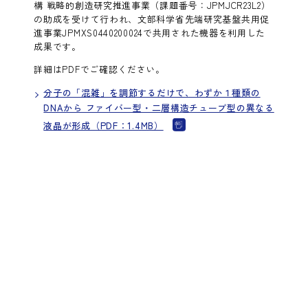
構 戦略的創造研究推進事業（課題番号：JPMJCR23L2）
の助成を受けて行われ、文部科学省先端研究基盤共用促
進事業JPMXS0440200024で共用された機器を利用した
成果です。
詳細はPDFでご確認ください。
分子の「混雑」を調節するだけで、わずか１種類の
DNAから ファイバー型・二層構造チューブ型の異なる
液晶が形成（PDF：1.4MB）