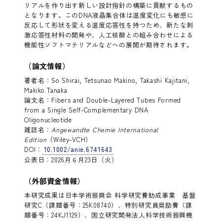
リアルを作り出す新しい設計指針の構築に貢献するもの
となります。このDNA液晶集合体は温度変化にも敏感に
反応して形状を変える温度応答性を持つため、新たな刺
激応答性材料の開発や、人工核酸との組み合わせによる
機能性ソフトマテリアルなどへの展開が期待されます。
（論文情報）
著者名：So Shirai, Tetsunao Makino, Takashi Kajitani,
Makiko Tanaka
論文名：Fibers and Double-Layered Tubes Formed
from a Single Self-Complementary DNA
Oligonucleotide
雑誌名：
Angewandte Chemie International
Edition
（Wiley-VCH）
DOI：
10.1002/anie.6741643
公表日：2026月６月23日（火）
（外部資金情報）
本研究成果は日本学術振興会 科学研究費助成事業 基盤
研究C（課題番号：25K08740）、特別研究員奨励費（課
題番号：24KJ1129）、国立研究開発法人科学技術振興機