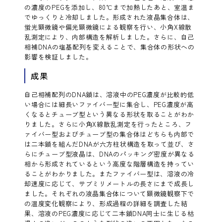
の濃度のPEGを添加し、80℃まで加熱したあと、室温ま
でゆっくりと冷却しました。形成された液晶集合体は、
蛍光顕微鏡や偏光顕微鏡による観察を行い、小角X線散
乱測定により、内部構造を解析しました。さらに、自己
相補DNAの塩基配列を変えることで、集合体の形状への
影響を検証しました。
成果
自己相補配列のDNA鎖は、溶液中のPEG濃度が比較的低
い場合には細長いファイバー型に集合し、PEG濃度が高
くなるとチューブ型という異なる形状を取ることがわか
りました。さらに小角X線散乱測定を行ったところ、フ
ァイバー型およびチューブ型の集合体はどちらも内部で
は二本鎖を組んだDNAが六方柱状構造を取って並び、さ
らにチューブ型液晶は、DNAのパッキング密度が異なる
相から形成されているという高度な階層構造を持ってい
ることがわかりました。またファイバー型は、溶液の冷
却速度に応じて、サブミリメートルの長さにまで成長し
ました。それぞれの液晶集合体について顕微鏡観察下で
の温度変化観察により、形成過程の詳細を調査した結
果、溶液のPEG濃度に応じて二本鎖DNA同士に生じる枯