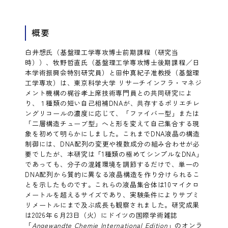
概要
白井想氏（基盤理工学専攻博士前期課程（研究当
時））、牧野哲直氏（基盤理工学専攻博士後期課程／日
本学術振興会特別研究員）と田仲真紀子准教授（基盤理
工学専攻）は、東京科学大学 リサーチインフラ・マネジ
メント機構の梶谷孝上席技術専門員との共同研究によ
り、１種類の短い自己相補DNAが、共存するポリエチレ
ングリコールの濃度に応じて、「ファイバー型」または
「二層構造チューブ型」へと形を変えて自己集合する現
象を初めて明らかにしました。これまでDNA液晶の構造
制御には、DNA配列の変更や複数成分の組み合わせが必
要でしたが、本研究は「1種類の極めてシンプルなDNA」
であっても、分子の混雑環境を調節するだけで、単一の
DNA配列から質的に異なる液晶構造を作り分けられるこ
とを示したものです。これらの液晶集合体は10マイクロ
メートルを超えるサイズであり、実験条件によりサブミ
リメートルにまで及ぶ成長も観察されました。研究成果
は2026年６月23日（火）にドイツの国際学術雑誌
「
Angewandte Chemie International Edition
」のオンラ