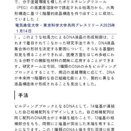
で、分子混雑環境を模したポリエチレングリコール
（PEG）の高濃度溶液中で誘起される枯渇力から、六角
形構造に基づく階層的液晶構造を作り出すことに成功し
ていました（
電気通信大学・東京科学大学共同プレスリリース2025年
１月14日
）。このような枯渇力によるDNA液晶の形成制御は、こ
れまで着目されてこなかった研究手法であり、DNA液晶
集合体の形状を決定する要因について、さらなる基盤的
知見を得ることができれば、医療方面をはじめ多岐にわ
たる分野での機能性材料の開発に応用することができま
す。研究チームは今回、1種類のDNAのみをビルディング
ブロックとすることで、周辺の混雑環境に応じて、DNA
が本来持つ階層的な自己組織化能により、質的に異なる
液晶構造体が形成されることを見出しました。
手法
ビルディングブロックとなるDNAとして、14塩基が連結
した自己相補配列をデザインしました。自己相補配列は
同じ配列のDNA同士が２本鎖を組むことで、12塩基の相
補部分をもち、両側に２塩基が突出した末端を有するこ
とになります。この１種類のDNAと塩を含む溶液に任意