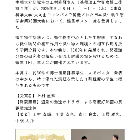
中根大介研究室の上村直輝さん（基盤理工学専攻博士後
期２年）が、2025年９月８日（月）〜10日（水）に東京
科学大学 大岡山キャンパスで開催された日本微生物生態
学会第38回大会において、優秀ポスター賞を受賞しまし
た。
微生物生態学とは、微生物を中心とした生態学、すなわ
ち微生物間の相互作用や微生物と環境との相互作用を扱
う学問分野です。本学会は、1985年に発足され、関連諸
分野の研究者の幅広い交流と討議の場を設けるために、
毎年１回、年大会が開催されています。
本賞は、約30件の博士後期課程学生によるポスター発表
の中から、特に優れた演題を示した１割程度の学生に授
与されるものです。
【受賞者】上村 直輝
【発表題目】温泉の激流がトリガーする高度好熱菌の長
距離走流性
【著者】上村 直輝、千葉 直也、森河 良太、玉腰 雅忠、
中根 大介