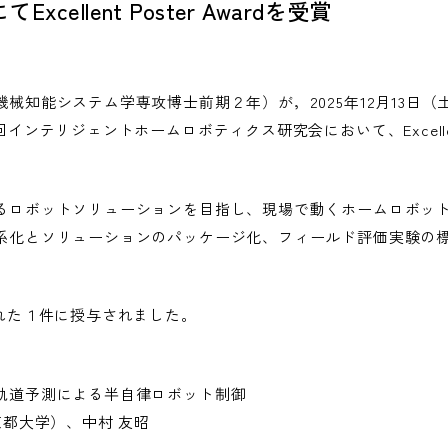
ellent Poster Awardを受賞
知能システム学専攻博士前期２年）が，2025年12月13日（土
ンテリジェントホームロボティクス研究会において、Excellent 
るロボットソリューションを目指し、現場で動くホームロボッ
系化とソリューションのパッケージ化、フィールド評価実験の
れた１件に授与されました。
軌道予測による半自律ロボット制御
京都大学）、中村 友昭