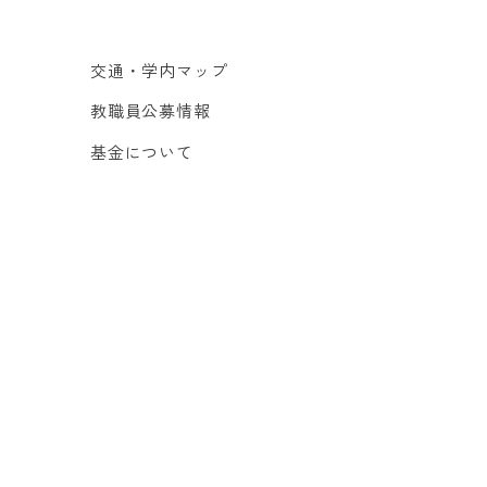
交通・学内マップ
教職員公募情報
基金について
お問い合わせ
事故発生時の連絡先
サイトマップ
Multi Language
（Google Translate）
ts
Copyright © UEC Tokyo. All rights reserved.