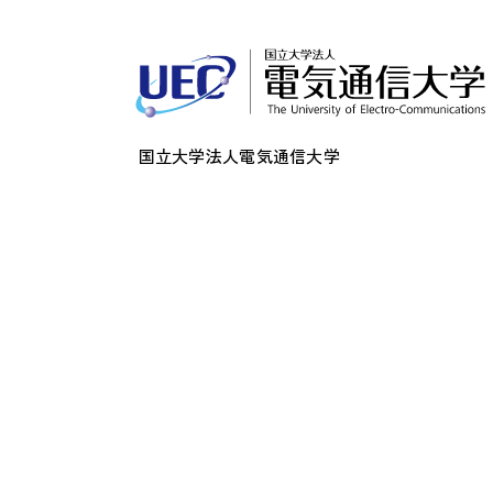
国立大学法人電気通信大学
〒182-8585
東京都調布市調布ケ丘一丁目5番地1
法人番号：5012405001286
このサイトについて
プライバシーポリシー
関連