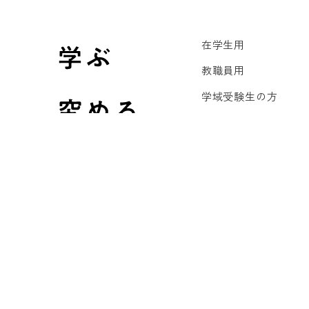
在学生用
教職員用
学域受験生の方
大学院受験生の方
卒業生の方
企業・研究機関の方
メディア・一般の方
International Studen
リンク