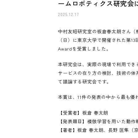
ームロボティクス研究会にてExc
2025.12.17
中村友昭研究室の板倉春太朗さん（機械
（日）に東京大学で開催された第13回イ
Awardを受賞しました。
本研究会は、実際の現場で利用でき
サービスの在り方の検討、技術の体
て議論する研究会です。
本賞は、11件の発表の中から最も優
【受賞者】板倉 春太朗
【発表題目】模倣学習を用いた動作
【著者】板倉 春太朗、長野 匡隼（