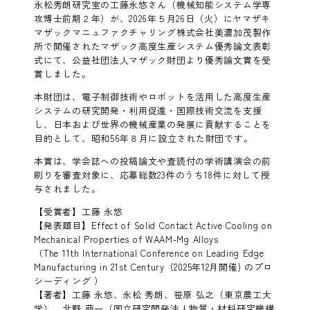
永松秀朗研究室の工藤永悠さん（機械知能システム学専
攻博士前期２年）が、2026年５月26日（火）にヤマザキ
マザックマニュファクチャリング株式会社美濃加茂製作
所で開催されたマザック高度生産システム優秀論文表彰
式にて、公益社団法人マザック財団より優秀論文賞を受
賞しました。
本財団は、電子制御技術やロボットを活用した高度生産
システムの研究開発・利用促進・国際技術交流を支援
し、日本および世界の機械産業の発展に貢献することを
目的として、昭和56年８月に設立された財団です。
本賞は、学会誌への投稿論文や査読付の学術講演会の前
刷りを審査対象に、応募総数23件のうち18件に対して授
与されました。
【受賞者】工藤 永悠
【発表題目】Effect of Solid Contact Active Cooling on
Mechanical Properties of WAAM-Mg Alloys
（The 11th International Conference on Leading Edge
Manufacturing in 21st Century（2025年12月開催) のプロ
シーディング ）
【著者】工藤 永悠、永松 秀朗、笹原 弘之（東京農工大
学）、北野 萌一（国立研究開発法人物質・材料研究機構