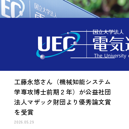
受賞・表彰
TOP
受賞・表彰
工藤永悠さん（機械知能システム学専攻博士前期２年）が公益社団法人マザック財団より優秀論文賞を受賞
MENU
工藤永悠さん（機械知能システム
学専攻博士前期２年）が公益社団
法人マザック財団より優秀論文賞
を受賞
2026.05.29