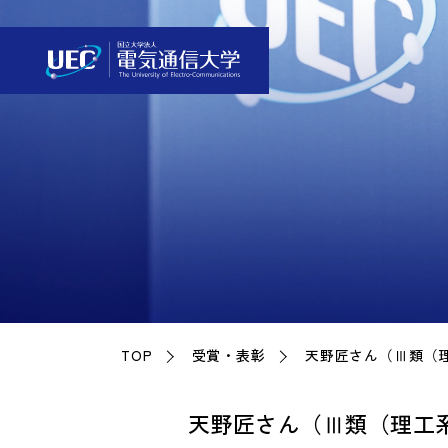
TOP
受賞・表彰
天野匠さん（Ⅲ類（理
天野匠さん（Ⅲ類（理工系