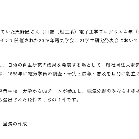
動していた天野匠さん（Ⅲ類（理工系）電子工学プログラム４年（
ラインで開催された2026年電気学会U-21学生研究発表会におい
に、日頃の自主研究の成果を発表する場として一般社団法人電
、1888年に電気学術の調査・研究と広報・普及を目的に創立
専門学校・大学から88チームが参加し、電気分野のみならず多
ら選出された12件のうちの１件です。
理回路の作成