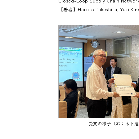
Closed-Loop Supply Chain Networ
【著者】Haruto Takeshita, Yuki Kino
受賞の様子（右：木下准