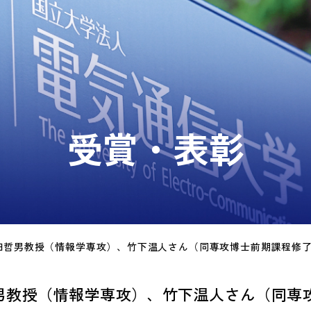
受賞・表彰
男教授（情報学専攻）、竹下温人さん（同専