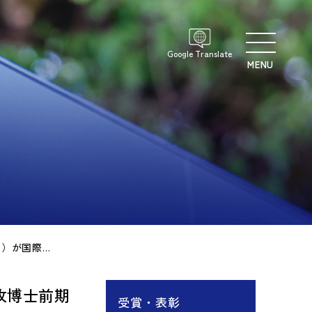
Google Translate
MENU
木下雄貴准教授、山田哲男教授（情報学専攻）、竹下温人さん（同専攻博士前期課程修了）が国際会議2026 ICPR-APRでBest Paper Awardを受賞
攻博士前期
受賞・表彰