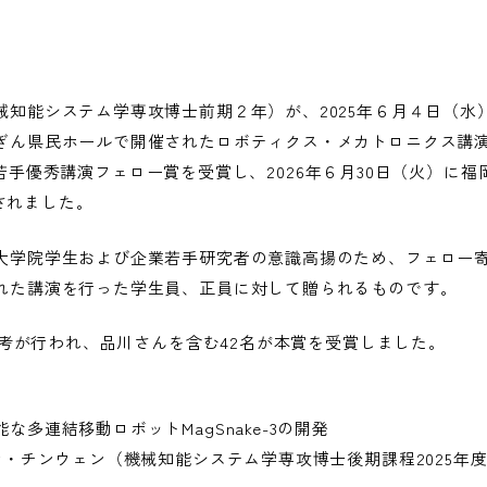
知能システム学専攻博士前期２年）が、2025年６月４日（水
ぎん県民ホールで開催されたロボティクス・メカトロニクス講
おいて若手優秀講演フェロー賞を受賞し、2026年６月30日（火）に
彰されました。
大学院学生および企業若手研究者の意識高揚のため、フェロー
れた講演を行った学生員、正員に対して贈られるものです。
ら選考が行われ、品川さんを含む42名が本賞を受賞しました。
多連結移動ロボットMagSnake-3の開発
ン・チンウェン（機械知能システム学専攻博士後期課程2025年