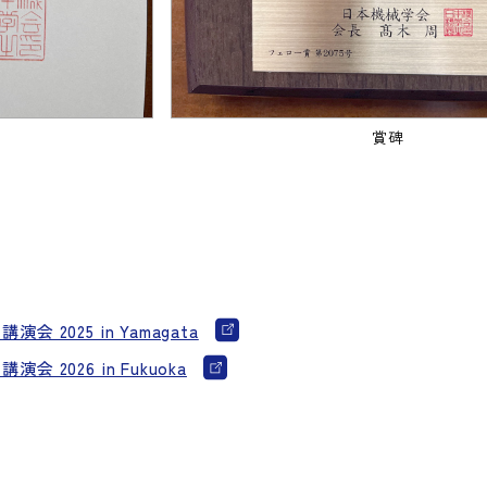
賞碑
2025 in Yamagata
2026 in Fukuoka