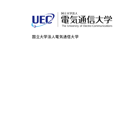
国立大学法人電気通信大学
〒182-8585
東京都調布市調布ケ丘一丁目5番地1
法人番号：5012405001286
このサイトについて
プライバシーポリシー
関連