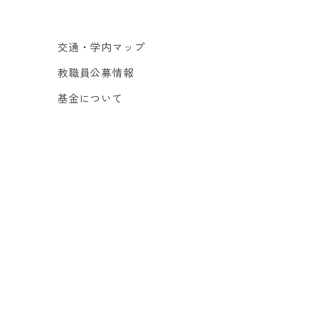
交通・学内マップ
教職員公募情報
基金について
お問い合わせ
事故発生時の連絡先
サイトマップ
Multi Language
（Google Translate）
ts
Copyright © UEC Tokyo. All rights reserved.