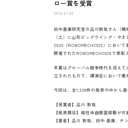
ロー賞を受賞
2026.07.02
田中基康研究室の品川敦哉さん（機械
（土）に山形ビッグウイング・やま
2025（ROBOMECH2025）に
開催されたROBOMECH2026で表
本賞はグローバル競争時代を迎えて
立されたもので、講演会において優
今回は、全1,539件の発表の中か
【受賞者】品川 敦哉
【発表題目】磁性体曲壁面移動が可能な
【著者】品川 敦哉、田中 基康、チ