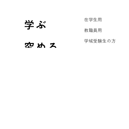
在学生用
教職員用
学域受験生の方
大学院受験生の方
卒業生の方
企業・研究機関の方
メディア・一般の方
International Studen
リンク