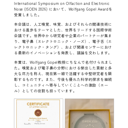
International Symposium on Olfaction and Electronic
Nose (ISOEN 2026) において、Wolfgang Göpel Awardを
受賞しました。
本会議は、人工嗅覚、味覚、およびそれらの関連技術に
おける進歩をテーマとした、世界をリードする国際学術
会議です。世界中から研究者や企業のパートナーが集ま
り、電子鼻（エレクトロニック・ノーズ）、電子舌（エ
レクトロニック・タング）、および関連センサーにおけ
る最新のイノベーションを発表し、議論を交わします。
本賞は、Wolfgang Göpel教授にちなんで名付けられまし
た。嗅覚および電子鼻の分野における傑出した貢献と多
大な尽力を称え、現在第一線で活躍する中堅研究者を顕
彰するものです。また、今後も優れた科学的探求を継続
し、コミュニティへ寄与していくことへの激励（エー
ル）としての役割も担っています。