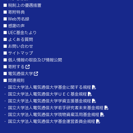
■
税制上の優遇措置
■
寄附特典
■
Web芳名録
■
感謝の声
■
UEC基金たより
■
よくある質問
■
お問い合わせ
■
サイトマップ
■
個人情報の取扱及び情報公開
■
寄附する
■
電気通信大学
■
関連規則
・
国立大学法人電気通信大学基金に関する規程
・
国立大学法人電気通信大学ＵＥＣ基金規程
・
国立大学法人電気通信大学学資支援基金規程
・
国立大学法人電気通信大学若手研究者未来基金規程
・
国立大学法人電気通信大学現物資産活用基金規程
・
国立大学法人電気通信大学基金運営委員会規程