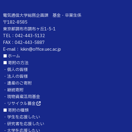
電気通信大学総務企画課 基金・卒業生係
〒182-8585
東京都調布市調布ヶ丘1-5-1
TEL：042-443-5132
FAX：042-443-5887
E-mail： kikin@office.uec.ac.jp
■
ホーム
■
寄附の方法
・
個人の皆様
・
法人の皆様
・
遺産のご寄附
・
継続寄附
・
現物資産活用基金
・
リサイクル募金
■
寄附の種類
・
学生を応援したい
・
研究者を応援したい
・
大学を応援したい