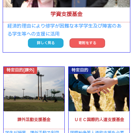
学資支援基金
経済的理由により修学が困難な本学学生及び障害のあ
る学生等への支援に活用
詳しく見る
寄附をする
特定目的[課外]
特定目的
課外活動支援基金
ＵＥＣ国際的人道支援基金
学生が授業、課外活動で利用
国際紛争等人道的支援を必要