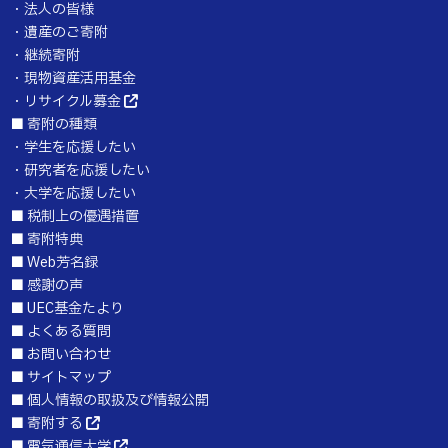
・
法人の皆様
・
遺産のご寄附
・
継続寄附
・
現物資産活用基金
・
リサイクル募金
■
寄附の種類
・
学生を応援したい
・
研究者を応援したい
・
大学を応援したい
■
税制上の優遇措置
■
寄附特典
■
Web芳名録
■
感謝の声
■
UEC基金たより
■
よくある質問
■
お問い合わせ
■
サイトマップ
■
個人情報の取扱及び情報公開
■
寄附する
■
電気通信大学