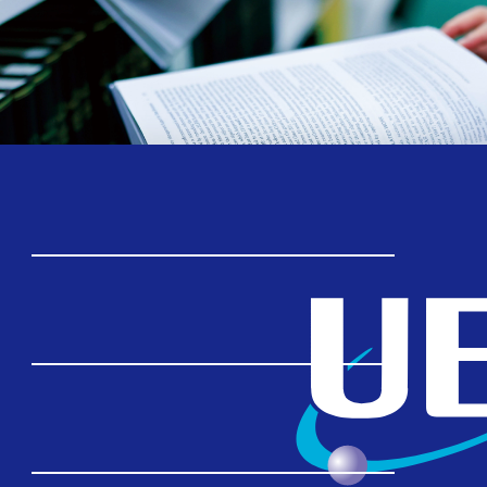
TOP
学ぶ
大学院情報理工学研究科
連携教育
連携教育
キャンパスは都心近くにあり、交通の便にも恵まれて
います。このような地の利を活かし、高度な研究水準
を有する外部の研究所、企業等の連携研究機関と協力
体制を作り上げています。
これらの研究機関の研究者が本学の連携研究室に所属