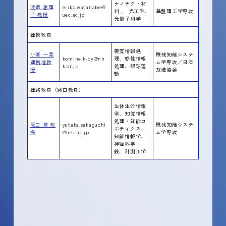
ナノテク・材
渡邉 恵理
eriko.watanabe@
料 、 光工学、
基盤理工学専攻
子 教授
uec.ac.jp
光量子科学
連携教員
視覚情報処
小峯 一晃
機械知能システ
komine.k-cy@nh
理、感性情報
連携准教
ム学専攻／日本
k.or.jp
処理、眼球運
授
放送協会
動
連絡教員（窓口教員）
生体生命情報
学、知覚情報
処理・知能ロ
阪口 豊 教
yutaka.sakaguchi
機械知能システ
ポティクス、
授
@uec.ac.jp
ム学専攻
知能情報学、
神経科学一
般、計測工学