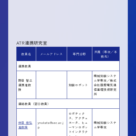
ATR連携研究室
所属（専攻／本
教員名
メールアドレス
専門分野
務先）
連携教員
機械知能システ
野田 智之
ム学専攻／株式
連携准教
知能ロボット
会社国際電気通
授
信基礎技術研究
所
連絡教員（窓口教員）
ロボティク
ス、アクチュ
仲田 佳弘
ynakata@uec.ac.j
エータ、ヒュ
機械知能システ
准教授
p
ーマンロボッ
ム学専攻
トインタラク