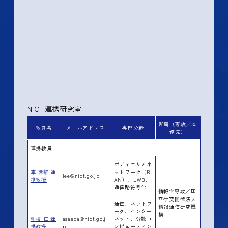
NICT連携研究室
所属（専攻／本
教員名
メールアドレス
専門分野
務先）
連携教員
ボディエリアネ
李 還幇 連
ットワーク（B
lee@nict.go.jp
携教授
AN）、UWB、
通信路符号化
情報学専攻／国
立研究開発法人
通信、ネットワ
情報通信研究機
ーク、インター
構
朝枝 仁 連
asaeda@nict.go.j
ネット、分散コ
携教授
p
ンピューティン