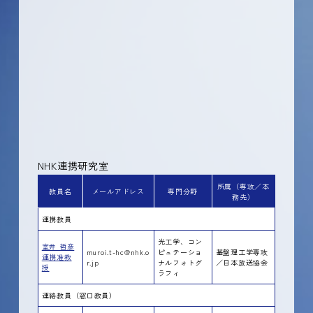
NHK連携研究室
所属（専攻／本
教員名
メールアドレス
専門分野
務先）
連携教員
光工学、コン
室井 哲彦
muroi.t-hc@nhk.o
ピュテーショ
基盤理工学専攻
連携准教
r.jp
ナルフォトグ
／日本放送協会
授
ラフィ
連絡教員（窓口教員）