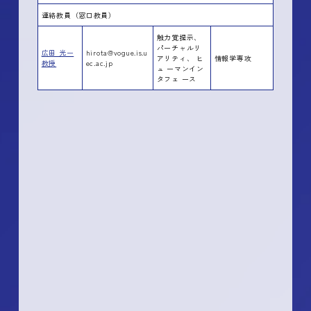
連絡教員（窓口教員）
触力覚提示、
パーチャルリ
広田 光ー
hirota@vogue.is.u
アリティ、 ヒ
情報学専攻
教授
ec.ac.jp
ュ ーマンイン
タフェ ース