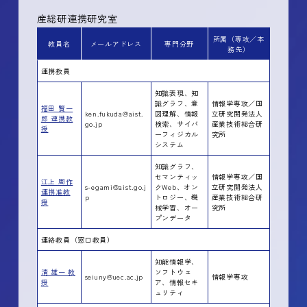
産総研連携研究室
所属（専攻／本
教員名
メールアドレス
専門分野
務先）
連携教員
知識表現、知
識グラフ、意
情報学専攻／国
福田 賢一
ken.fukuda@aist.
図理解、情報
立研究開発法人
郎 連携教
go.jp
検索、サイバ
産業技術総合研
授
ーフィジカル
究所
システム
知識グラフ、
セマンティッ
情報学専攻／国
江上 周作
s-egami@aist.go.j
クWeb、オン
立研究開発法人
連携准教
p
トロジー、機
産業技術総合研
授
械学習、オー
究所
プンデータ
連絡教員（窓口教員）
知能情報学、
清 雄一 教
ソフトウェ
seiuny@uec.ac.jp
情報学専攻
授
ア、情報セキ
ュリティ