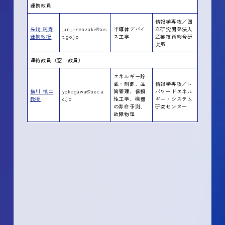
連携教員
情報学専攻／国
先﨑 純寿
junji-senzaki@ais
半導体デバイ
立研究開発法人
連携教授
t.go.jp
ス工学
産業技術総合研
究所
連絡教員（窓口教員）
エネルギー貯
蔵・制御、品
情報学専攻／i-
横川 慎二
yokogawa@uec.a
質管理、信頼
パワードエネル
教授
c.jp
性工学、機器
ギー・システム
の寿命予測、
研究センター
故障物理