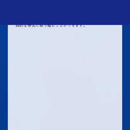
する連携教員となり、実社会での最先端レベルの研究
に関わる講義や研究指導を行います。連携教員の研究
指導を受ける学生は、連携研究機関の施設・設備・デ
ータ等を活用し、実社会における課題を対象とした実
践的な研究に取り組むことができます。