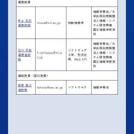
連携教員
情報学専攻／大
学共同利用機関
井上 克巳
法人情報・シス
inoue@nii.ac.jp
知能情報学
連携教授
テム研究機構
国立情報学研究
所
情報学専攻／大
学共同利用機関
石川 冬樹
ソフトウェア
f-ishikawa@nii.a
法人情報・シス
連携准教
工学、形式仕
c.jp
テム研究機構
授
様、Web API
国立情報学研究
所
連絡教員（窓口教員）
田原 康之
tahara@uec.ac.jp
ソフトウエア
情報学専攻
准教授