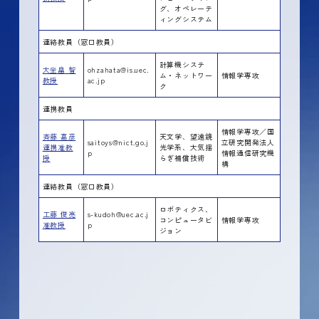
グ、オペレーテ
ィングシステム
連絡教員（窓口教員）
計算機システ
大坐畠 智
ohzahata@is.uec.
ム・ネットワー
情報学専攻
教授
ac.jp
ク
連携教員
情報学専攻／国
斉藤 嘉彦
天文学、望遠鏡
saitoys@nict.go.j
立研究開発法人
連携准教
光学系、大気揺
p
情報通信研究機
授
らぎ補償技術
構
連絡教員（窓口教員）
ロボティクス、
工藤 俊亮
s-kudoh@uec.ac.j
コンピュータビ
情報学専攻
准教授
p
ジョン