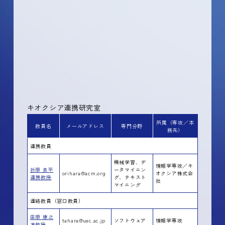
キオクシア連携研究室
所属（専攻／本
教員名
メールアドレス
専門分野
務先）
連携教員
機械学習、デ
情報学専攻／キ
折原 良平
ータマイニン
orihara@acm.org
オクシア株式会
連携教授
グ、テキスト
社
マイニング
連絡教員（窓口教員）
田原 康之
tahara@uec.ac.jp
ソフトウェア
情報学専攻
准教授